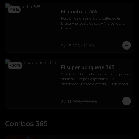
-
16
%
El mostrito 365
Porción de arroz chaufa salteado en 
brasa + papas clásicas + 1/8 pollo a la 
brasa.
S/ 15.90
S/ 18.90
-
30
%
El super banquete 365
2 pollos + Chaufa brasa familiar + papas 
clásicas + papas especiales + 2 
ensaladas (fresca o cocida) + 1 gaseosa 
1.5L + 1 gaseosa 500ml
S/ 91.00
S/ 130.00
Combos 365