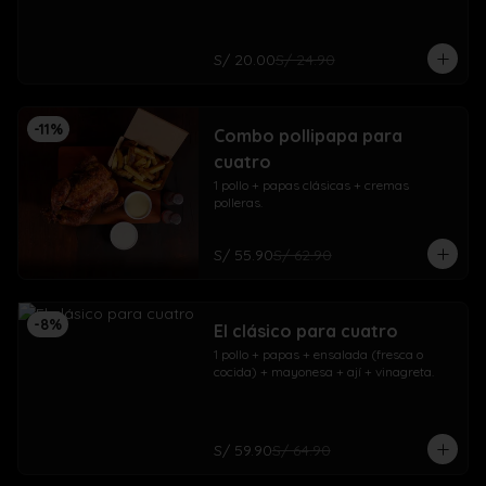
S/ 20.00
S/ 24.90
-
11
%
Combo pollipapa para
cuatro
1 pollo + papas clásicas + cremas 
polleras.
S/ 55.90
S/ 62.90
-
8
%
El clásico para cuatro
1 pollo + papas + ensalada (fresca o 
cocida) + mayonesa + ají + vinagreta.
S/ 59.90
S/ 64.90