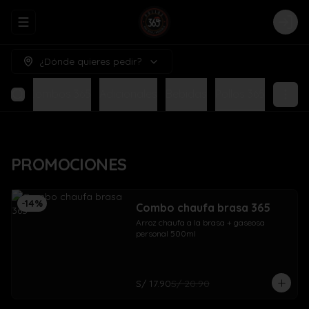
Abrir menu de navegación
Logi
¿Dónde quieres pedir?
NES
Combos 365
Adicionales
Bebidas
Pollos 365
PROMOCIONES
-
14
%
Combo chaufa brasa 365
Arroz chaufa a la brasa + gaseosa 
personal 500ml
S/ 17.90
S/ 20.90