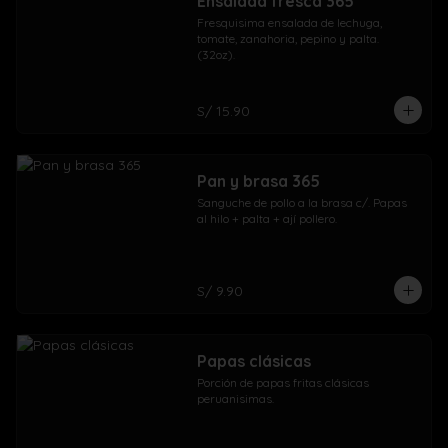
Ensalada fresca 365
Fresquisima ensalada de lechuga, 
tomate, zanahoria, pepino y palta. 
(32oz).
S/ 15.90
Pan y brasa 365
Sanguche de pollo a la brasa c/. Papas 
al hilo + palta + ají pollero.
S/ 9.90
Papas clásicas
Porción de papas fritas clásicas 
peruanisimas.