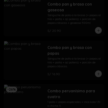
Combo pan y brasa con
gaseosa
Sánguche de pollo a la brasa (+ papas al 
hilo + palta + ají pollero) + porción de 
papas clásicas + gaseosa 500ml.
S/ 20.90
Combo pan y brasa con
papas
Sánguche de pollo a la brasa (+ papas al 
hilo + palta + ají pollero) + porción de 
papas clásicas.
S/ 16.90
-
26
%
Combo peruanísimo para
cuatro
1 pollo + papas especiales + inca kola 1.5l 
o chicha 1l.