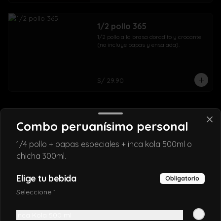
1/2 pollo 365
1/2 pollo a la brasa doradito y crocante 
(no incluye papas y ensalada).
S/ 29.90
Combo peruanísimo personal
1/4 pollo + papas especiales + inca kola 500ml o
chicha 300ml.
Elige tu bebida
Obligatorio
Seleccione 1
Conócenos
Inca Kola 500 ml