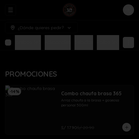
Abrir menu de navegación
Logi
¿Dónde quieres pedir?
NES
Combos 365
Adicionales
Bebidas
Pollos 365
PROMOCIONES
-
14
%
Combo chaufa brasa 365
Arroz chaufa a la brasa + gaseosa 
personal 500ml
S/ 17.90
S/ 20.90