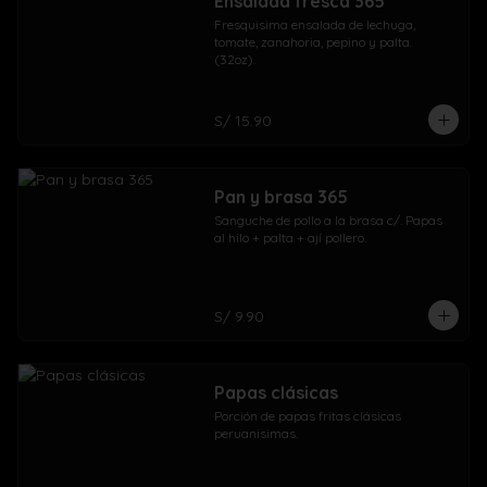
Ensalada fresca 365
Fresquisima ensalada de lechuga, 
tomate, zanahoria, pepino y palta. 
(32oz).
S/ 15.90
Pan y brasa 365
Sanguche de pollo a la brasa c/. Papas 
al hilo + palta + ají pollero.
S/ 9.90
Papas clásicas
Porción de papas fritas clásicas 
peruanisimas.