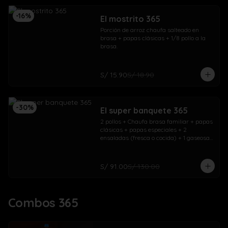
-
16
%
El mostrito 365
Porción de arroz chaufa salteado en 
brasa + papas clásicas + 1/8 pollo a la 
brasa.
S/ 15.90
S/ 18.90
-
30
%
El super banquete 365
2 pollos + Chaufa brasa familiar + papas 
clásicas + papas especiales + 2 
ensaladas (fresca o cocida) + 1 gaseosa 
1.5L + 1 gaseosa 500ml
S/ 91.00
S/ 130.00
Combos 365