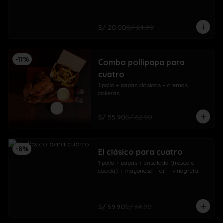
S/ 20.00
S/ 24.90
-
11
%
Combo pollipapa para
cuatro
1 pollo + papas clásicas + cremas 
polleras.
S/ 55.90
S/ 62.90
-
8
%
El clásico para cuatro
1 pollo + papas + ensalada (fresca o 
cocida) + mayonesa + ají + vinagreta.
S/ 59.90
S/ 64.90