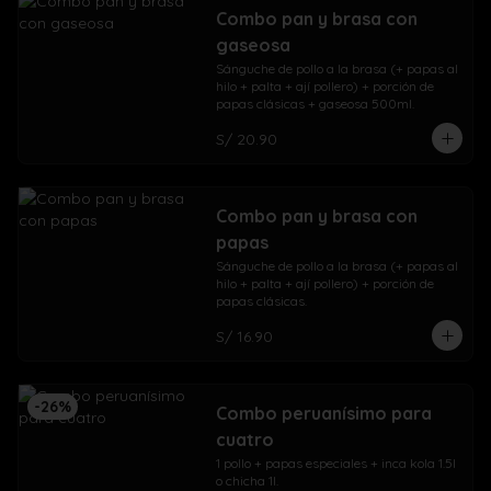
Combo pan y brasa con
gaseosa
Sánguche de pollo a la brasa (+ papas al 
hilo + palta + ají pollero) + porción de 
papas clásicas + gaseosa 500ml.
S/ 20.90
Combo pan y brasa con
papas
Sánguche de pollo a la brasa (+ papas al 
hilo + palta + ají pollero) + porción de 
papas clásicas.
S/ 16.90
-
26
%
Combo peruanísimo para
cuatro
1 pollo + papas especiales + inca kola 1.5l 
o chicha 1l.