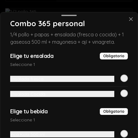
1/2 pollo 365
Combo 365 personal
1/2 pollo a la brasa doradito y crocante 
(no incluye papas y ensalada).
1/4 pollo + papas + ensalada (fresca o cocida) + 1
gaseosa 500 ml + mayonesa + ají + vinagreta.
S/ 29.90
Elige tu ensalada
Obligatorio
Seleccione 1
Ensalada fresca
Ensalada Cocida
Elige tu bebida
Obligatorio
Seleccione 1
Conócenos
Inca Kola 500 ml