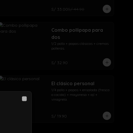
S/ 33.00
S/ 44.90
Combo pollipapa para
dos
1/2 pollo + papas clásicas + cremas 
polleras.
S/ 32.90
El clásico personal
1/4 pollo + papas + ensalada (fresca 
o cocida) + mayonesa + ají + 
vinagreta.
Close
S/ 19.90