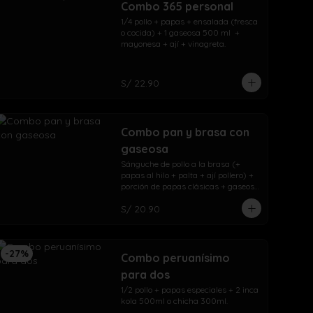
Combo 365 personal
1/4 pollo + papas + ensalada (fresca 
o cocida) + 1 gaseosa 500 ml  + 
mayonesa + ají + vinagreta.
S/ 22.90
Combo pan y brasa con
gaseosa
Sánguche de pollo a la brasa (+ 
papas al hilo + palta + ají pollero) + 
porción de papas clásicas + gaseosa 
500ml.
S/ 20.90
-
27
%
Combo peruanísimo
para dos
1/2 pollo + papas especiales + 2 inca 
kola 500ml o chicha 300ml.