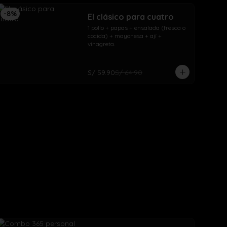
-
8
%
El clásico para cuatro
1 pollo + papas + ensalada (fresca o 
cocida) + mayonesa + ají + 
vinagreta.
S/ 59.90
S/ 64.90