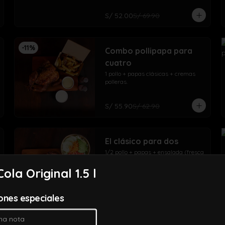
S/ 52.00
S/ 69.90
-
11
%
Combo pollipapa para
cuatro
1 pollo + papas clásicas + cremas 
polleras.
S/ 55.90
S/ 62.90
El clásico para dos
1/2 pollo + papas + ensalada (fresca 
o cocida) + mayonesa + ají + 
vinagreta.
ola Original 1.5 l
S/ 34.90
iones especiales