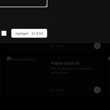
Ensalada cocida 365
Ensalada cocida de zanahoria, 
betarraga, vainita, choclo, palta.
Agregar
S/ 8.50
S/ 15.90
Papas clásicas
Porción de papas fritas clásicas 
peruanisimas.
S/ 5.90