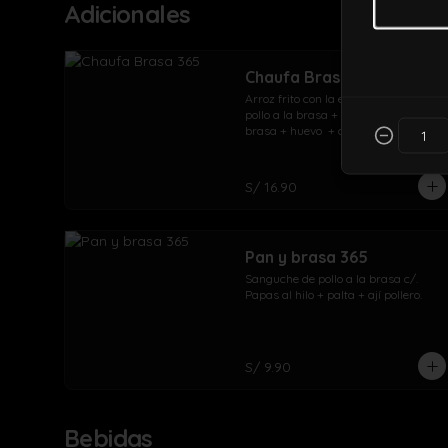
Adicionales
Chaufa Brasa 365
Arroz frito con la exquisita sazón de 
pollo a la brasa + trozos de pollo a la 
brasa + huevo  + cebolla china
S/ 16.90
Pan y brasa 365
Sanguche de pollo a la brasa c/. 
Papas al hilo + palta + ají pollero.
S/ 9.90
Bebidas