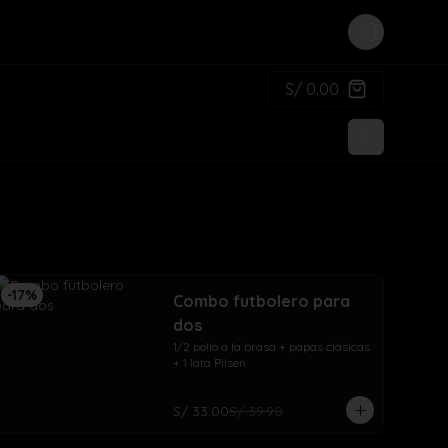
Login
S/ 0.00
-
17
%
Combo futbolero para
dos
1/2 pollo a la brasa + papas clásicas 
+ 1 lata Pilsen
S/ 33.00
S/ 39.90