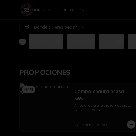
INICIO
PEDIR
COBERTURA
¿Dónde quieres pedir?
PROMOCIONES
Combos 365
Adicionales
Beb
PROMOCIONES
-
14
%
Combo chaufa brasa
365
Arroz chaufa a la brasa + gaseosa 
personal 500ml
S/ 17.90
S/ 20.90