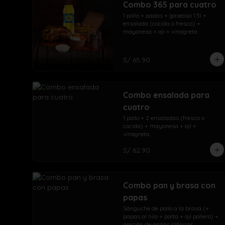
Combo 365 para cuatro
1 pollo + papas + gaseosa 1.5l + 
ensalada (cocida o fresca) + 
mayonesa + ají + vinagreta.
S/ 65.90
Combo ensalada para
cuatro
1 pollo + 2 ensaladas (fresca o 
cocida) + mayonesa + ají + 
vinagreta.
S/ 62.90
Combo pan y brasa con
papas
Sánguche de pollo a la brasa (+ 
papas al hilo + palta + ají pollero) + 
porción de papas clásicas.