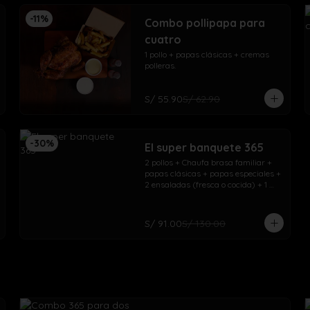
-
11
%
Combo pollipapa para
cuatro
1 pollo + papas clásicas + cremas 
polleras.
S/ 55.90
S/ 62.90
-
30
%
El super banquete 365
2 pollos + Chaufa brasa familiar + 
papas clásicas + papas especiales + 
2 ensaladas (fresca o cocida) + 1 
gaseosa 1.5L + 1 gaseosa 500ml
S/ 91.00
S/ 130.00