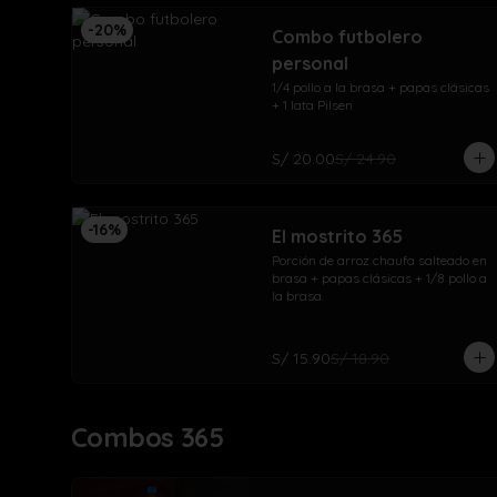
-
20
%
Combo futbolero
personal
1/4 pollo a la brasa + papas clásicas 
+ 1 lata Pilsen
S/ 20.00
S/ 24.90
-
16
%
El mostrito 365
Porción de arroz chaufa salteado en 
brasa + papas clásicas + 1/8 pollo a 
la brasa.
S/ 15.90
S/ 18.90
Combos 365