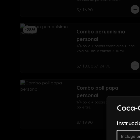
S/ 16.90
-
28
%
Combo peruanísimo
personal
1/4 pollo + papas especiales + inca 
kola 500ml o chicha 300ml.
S/ 18.00
S/ 24.90
Combo pollipapa
personal
1/4 pollo + papas clásicas + cremas 
Coca-C
polleras.
S/ 19.90
Instrucc