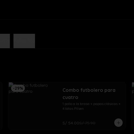
idas
Pollos 365
-
29
%
Combo futbolero para
cuatro
1 pollo a la brasa + papas clásicas + 
4 latas Pilsen
S/ 54.00
S/ 75.90