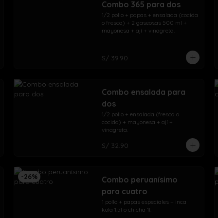
Combo 365 para dos
1/2 pollo + papas + ensalada (cocida 
o fresca) + 2 gaseosas 500 ml + 
mayonesa + ají + vinagreta.
S/ 39.90
Combo ensalada para
dos
1/2 pollo + ensalada (fresca o 
cocida) + mayonesa + ají + 
vinagreta.
S/ 32.90
-
26
%
Combo peruanísimo
para cuatro
1 pollo + papas especiales + inca 
kola 1.5l o chicha 1l.