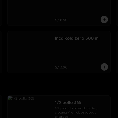
S/ 8.50
Inca kola zero 500 ml
S/ 3.90
1/2 pollo 365
1/2 pollo a la brasa doradito y 
crocante (no incluye papas y 
ensalada).