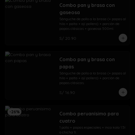
Combo pan y brasa con
gaseosa
Sánguche de pollo a la brasa (+ papas al 
hilo + palta + ají pollero) + porción de 
papas clásicas + gaseosa 500ml.
S/ 20.90
Combo pan y brasa con
papas
Sánguche de pollo a la brasa (+ papas al 
hilo + palta + ají pollero) + porción de 
papas clásicas.
S/ 16.90
-
26
%
Combo peruanísimo para
cuatro
1 pollo + papas especiales + inca kola 1.5l 
o chicha 1l.