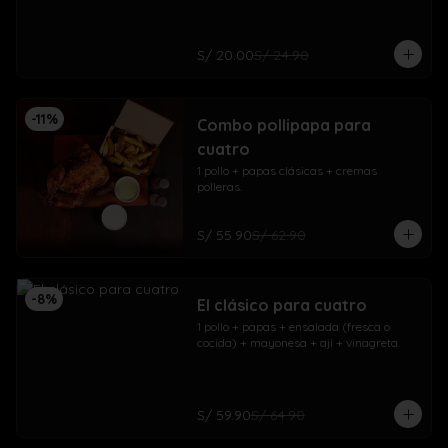
S/ 20.00
S/ 24.90
-
11
%
Combo pollipapa para
cuatro
1 pollo + papas clásicas + cremas 
polleras.
S/ 55.90
S/ 62.90
-
8
%
El clásico para cuatro
1 pollo + papas + ensalada (fresca o 
cocida) + mayonesa + ají + vinagreta.
S/ 59.90
S/ 64.90