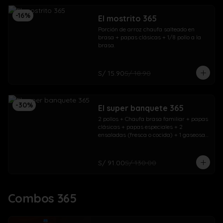
-
16
%
El mostrito 365
Porción de arroz chaufa salteado en 
brasa + papas clásicas + 1/8 pollo a la 
brasa.
S/ 15.90
S/ 18.90
-
30
%
El super banquete 365
2 pollos + Chaufa brasa familiar + papas 
clásicas + papas especiales + 2 
ensaladas (fresca o cocida) + 1 gaseosa 
1.5L + 1 gaseosa 500ml
S/ 91.00
S/ 130.00
Combos 365