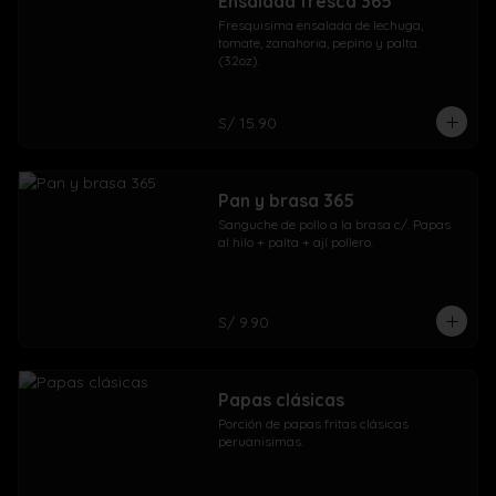
Ensalada fresca 365
Fresquisima ensalada de lechuga, 
tomate, zanahoria, pepino y palta. 
(32oz).
S/ 15.90
Pan y brasa 365
Sanguche de pollo a la brasa c/. Papas 
al hilo + palta + ají pollero.
S/ 9.90
Papas clásicas
Porción de papas fritas clásicas 
peruanisimas.