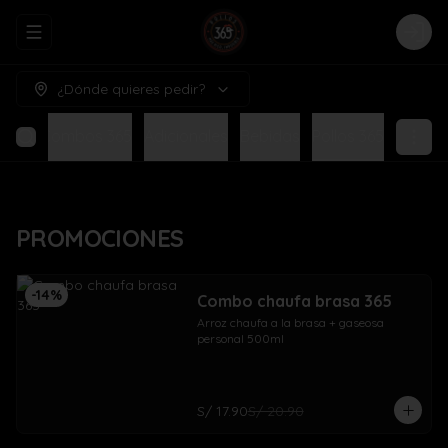
Abrir menu de navegación
Logi
¿Dónde quieres pedir?
NES
Combos 365
Adicionales
Bebidas
Pollos 365
PROMOCIONES
-
14
%
Combo chaufa brasa 365
Arroz chaufa a la brasa + gaseosa 
personal 500ml
S/ 17.90
S/ 20.90