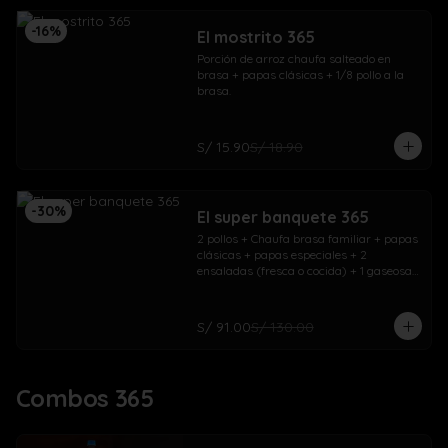
-
16
%
El mostrito 365
Porción de arroz chaufa salteado en 
brasa + papas clásicas + 1/8 pollo a la 
brasa.
S/ 15.90
S/ 18.90
-
30
%
El super banquete 365
2 pollos + Chaufa brasa familiar + papas 
clásicas + papas especiales + 2 
ensaladas (fresca o cocida) + 1 gaseosa 
1.5L + 1 gaseosa 500ml
S/ 91.00
S/ 130.00
Combos 365