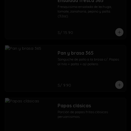
Ensalada fresca 365
Fresquisima ensalada de lechuga, 
tomate, zanahoria, pepino y palta. 
(32oz).
S/ 15.90
Pan y brasa 365
Sanguche de pollo a la brasa c/. Papas 
al hilo + palta + ají pollero.
S/ 9.90
Papas clásicas
Porción de papas fritas clásicas 
peruanisimas.