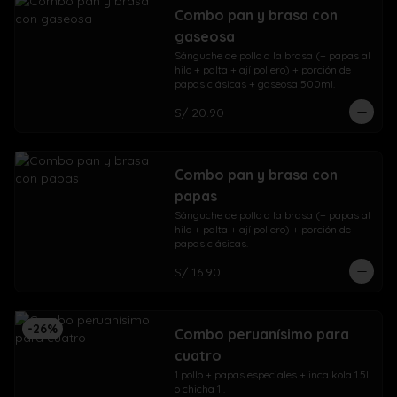
Combo pan y brasa con
gaseosa
Sánguche de pollo a la brasa (+ papas al 
hilo + palta + ají pollero) + porción de 
papas clásicas + gaseosa 500ml.
S/ 20.90
Combo pan y brasa con
papas
Sánguche de pollo a la brasa (+ papas al 
hilo + palta + ají pollero) + porción de 
papas clásicas.
S/ 16.90
-
26
%
Combo peruanísimo para
cuatro
1 pollo + papas especiales + inca kola 1.5l 
o chicha 1l.