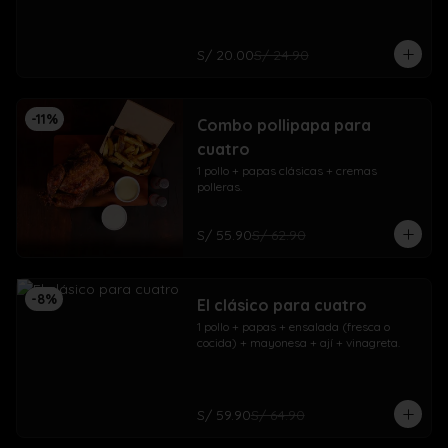
S/ 20.00
S/ 24.90
-
11
%
Combo pollipapa para
cuatro
1 pollo + papas clásicas + cremas 
polleras.
S/ 55.90
S/ 62.90
-
8
%
El clásico para cuatro
1 pollo + papas + ensalada (fresca o 
cocida) + mayonesa + ají + vinagreta.
S/ 59.90
S/ 64.90