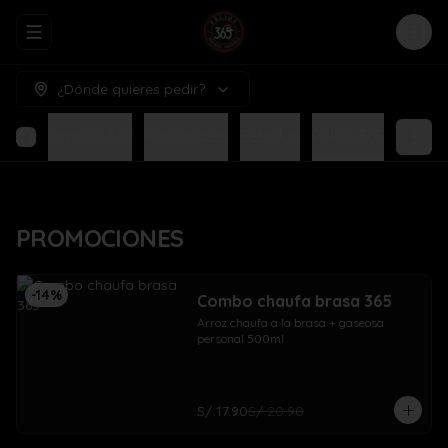
Abrir menu de navegación
Logi
¿Dónde quieres pedir?
NES
Combos 365
Adicionales
Bebidas
Pollos 365
PROMOCIONES
-
14
%
Combo chaufa brasa 365
Arroz chaufa a la brasa + gaseosa 
personal 500ml
S/ 17.90
S/ 20.90